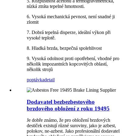
5. Rozpustnost acetonu a termogravimetrická,
nízká ztráta tepelné hmotnosti.
6. Vysoká mechanická pevnost, není snadné ji
zlomit
7. Dobrá tepelná disperze, ideální výkon při
vysoké teplotě.
8. Hladká brzda, bezpečná spolehlivost
9. Vysoká odolnost proti opotřebení, vhodné pro
několik impozantních kopcovitých oblastí,
několik strojů
poptávka
detail
Dodavatel bezbezbestového
brzdového obložení z roku 19495
Je dobře známo, že pro obložení brzdových
destiček existují různé suroviny, jako je azbest,
polokov, ne-azbest. Jako profesionální dodavatel