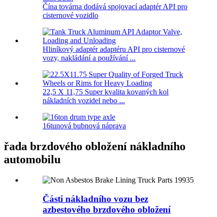
Čína továrna dodává spojovací adaptér API pro
cisternové vozidlo
Hliníkový adaptér adaptéru API pro cisternové
vozy, nakládání a používání ...
22,5 X 11,75 Super kvalita kovaných kol
nákladních vozidel nebo ...
16tunová bubnová náprava
řada brzdového obložení nákladního
automobilu
Části nákladního vozu bez
azbestového brzdového obložení