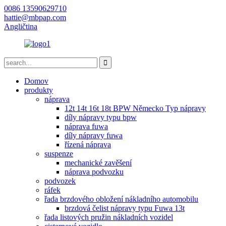
0086 13590629710
hattie@mbpap.com
Angličtina
Domov
produkty
náprava
12t 14t 16t 18t BPW Německo Typ nápravy
díly nápravy typu bpw
náprava fuwa
díly nápravy fuwa
řízená náprava
suspenze
mechanické zavěšení
náprava podvozku
podvozek
ráfek
řada brzdového obložení nákladního automobilu
brzdová čelist nápravy typu Fuwa 13t
řada listových pružin nákladních vozidel