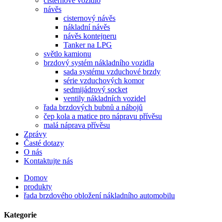
cisternové vozidlo
návěs
cisternový návěs
nákladní návěs
návěs kontejneru
Tanker na LPG
světlo kamionu
brzdový systém nákladního vozidla
sada systému vzduchové brzdy
série vzduchových komor
sedmijádrový socket
ventily nákladních vozidel
řada brzdových bubnů a nábojů
čep kola a matice pro nápravu přívěsu
malá náprava přívěsu
Zprávy
Časté dotazy
O nás
Kontaktujte nás
Domov
produkty
řada brzdového obložení nákladního automobilu
Kategorie