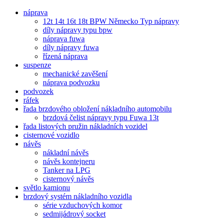
náprava
12t 14t 16t 18t BPW Německo Typ nápravy
díly nápravy typu bpw
náprava fuwa
díly nápravy fuwa
řízená náprava
suspenze
mechanické zavěšení
náprava podvozku
podvozek
ráfek
řada brzdového obložení nákladního automobilu
brzdová čelist nápravy typu Fuwa 13t
řada listových pružin nákladních vozidel
cisternové vozidlo
návěs
nákladní návěs
návěs kontejneru
Tanker na LPG
cisternový návěs
světlo kamionu
brzdový systém nákladního vozidla
série vzduchových komor
sedmijádrový socket