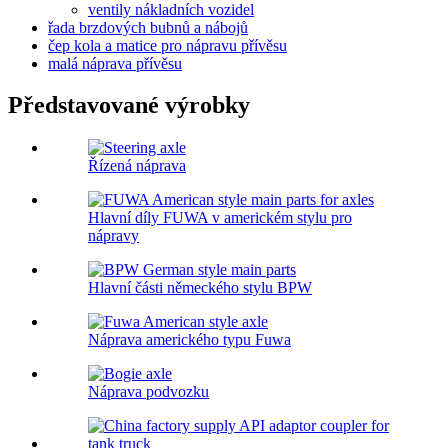
ventily nákladních vozidel
řada brzdových bubnů a nábojů
čep kola a matice pro nápravu přívěsu
malá náprava přívěsu
Představované výrobky
Řízená náprava
Hlavní díly FUWA v americkém stylu pro
nápravy
Hlavní části německého stylu BPW
Náprava amerického typu Fuwa
Náprava podvozku