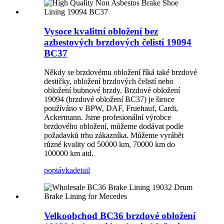
Vysoce kvalitní obložení bez
azbestových brzdových čelistí 19094
BC37
Někdy se brzdovému obložení říká také brzdové
destičky, obložení brzdových čelistí nebo
obložení bubnové brzdy. Brzdové obložení
19094 (brzdové obložení BC37) je široce
používáno v BPW, DAF, Fruehauf, Cardi,
Ackermann. Jsme profesionální výrobce
brzdového obložení, můžeme dodávat podle
požadavků trhu zákazníka. Můžeme vyrábět
různé kvality od 50000 km, 70000 km do
100000 km atd.
poptávka
detail
Velkoobchod BC36 brzdové obložení