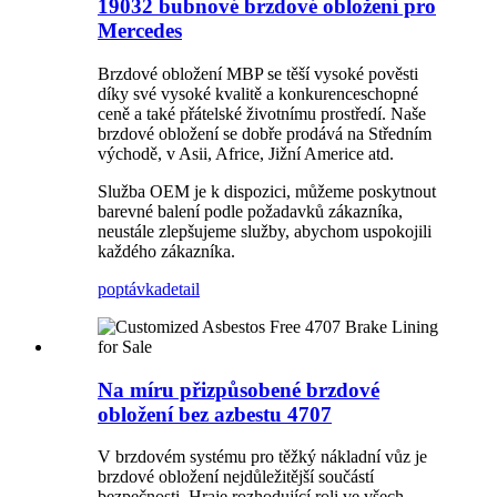
19032 bubnové brzdové obložení pro
Mercedes
Brzdové obložení MBP se těší vysoké pověsti
díky své vysoké kvalitě a konkurenceschopné
ceně a také přátelské životnímu prostředí. Naše
brzdové obložení se dobře prodává na Středním
východě, v Asii, Africe, Jižní Americe atd.
Služba OEM je k dispozici, můžeme poskytnout
barevné balení podle požadavků zákazníka,
neustále zlepšujeme služby, abychom uspokojili
každého zákazníka.
poptávka
detail
Na míru přizpůsobené brzdové
obložení bez azbestu 4707
V brzdovém systému pro těžký nákladní vůz je
brzdové obložení nejdůležitější součástí
bezpečnosti. Hraje rozhodující roli ve všech