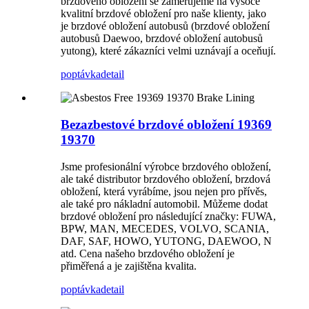
brzdového obložení se zaměřujeme na vysoce
kvalitní brzdové obložení pro naše klienty, jako
je brzdové obložení autobusů (brzdové obložení
autobusů Daewoo, brzdové obložení autobusů
yutong), které zákazníci velmi uznávají a oceňují.
poptávka
detail
Bezazbestové brzdové obložení 19369
19370
Jsme profesionální výrobce brzdového obložení,
ale také distributor brzdového obložení, brzdová
obložení, která vyrábíme, jsou nejen pro přívěs,
ale také pro nákladní automobil. Můžeme dodat
brzdové obložení pro následující značky: FUWA,
BPW, MAN, MECEDES, VOLVO, SCANIA,
DAF, SAF, HOWO, YUTONG, DAEWOO, N
atd. Cena našeho brzdového obložení je
přiměřená a je zajištěna kvalita.
poptávka
detail