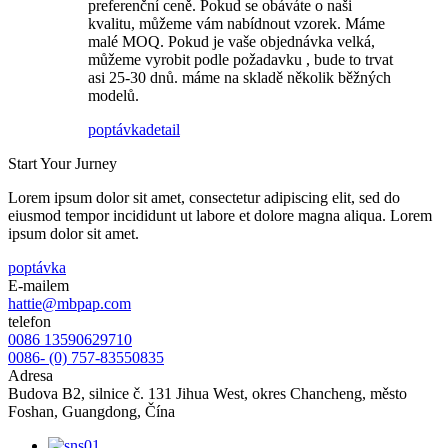
preferenční ceně. Pokud se obáváte o naši
kvalitu, můžeme vám nabídnout vzorek. Máme
malé MOQ. Pokud je vaše objednávka velká,
můžeme vyrobit podle požadavku , bude to trvat
asi 25-30 dnů. máme na skladě několik běžných
modelů.
poptávka
detail
Start Your Jurney
Lorem ipsum dolor sit amet, consectetur adipiscing elit, sed do
eiusmod tempor incididunt ut labore et dolore magna aliqua. Lorem
ipsum dolor sit amet.
poptávka
E-mailem
hattie@mbpap.com
telefon
0086 13590629710
0086- (0) 757-83550835
Adresa
Budova B2, silnice č. 131 Jihua West, okres Chancheng, město
Foshan, Guangdong, Čína