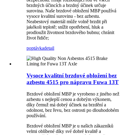
brzdných účincích a brzdný účinek určuje
surovina. Naše brzdové obložení MBP používá
vysoce kvalitní surovinu - bez azbestu.
Neabestový materiál může volně brzdit při
jakékoli teplotě; snížit opotřebení, hluk a
prodloužit životnost brzdového bubnu; chránit
život řidiče;
poptávka
detail
Vysoce kvalitní brzdové obložení bez
azbestu 4515 pro nápravu Fuwa 13T
Brzdové obložení MBP je vyrobeno z jiného než
azbestu s nejlepší cenou a dobrým výkonem,
díky čemuž má dobrý účinek na brzdění a
odolnost, bez řevu, bez ostrosti po dlouhodobém
používání.
Brzdové obložení MBP je u našich zákazníků
velmi oblíbené díky své dobré kvalitě a