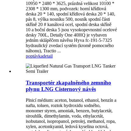
10950 * 2480 * 3625, prázdná velikost 10100 *
2308 * 1300 mm, podvozek: horní křídlová
deska 20 * 140, spodní křídlová deska 20 * 140,
pás 8, výška nosníku 500, nosník spodní části
skříně 20 # kanálová ocel, spodní deska skříně
10 a boční deska 5 jsou vysokopevnostní ocelové
desky 700L, Detaily One 40HQ je vybaven
jedním sklápěčem návěsu Hyva fc-191-5-7325
hydraulický zvedací systém (kromě pomocného
náhonu), Tractio ...
poptávka
detail
Transportér zkapalněného zemního
plynu LNG Cisternový návěs
Plnicí médium: aceton, butanol, ethanol, benzín a
nafta, toluen, roztok hydroxidu sodného, ​​
monomer styren, amoniak, benzen, butylacetát,
sirouhlík, dimethylamin, voda, ethylacetát,
isobutanol, isopropanol, petrolej, methanol, ropa,
xylen, acetonkyanid, ledová kyselina octová,