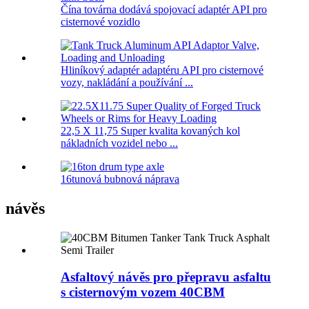
Čína továrna dodává spojovací adaptér API pro
cisternové vozidlo
Hliníkový adaptér adaptéru API pro cisternové
vozy, nakládání a používání ...
22,5 X 11,75 Super kvalita kovaných kol
nákladních vozidel nebo ...
16tunová bubnová náprava
návěs
Asfaltový návěs pro přepravu asfaltu
s cisternovým vozem 40CBM