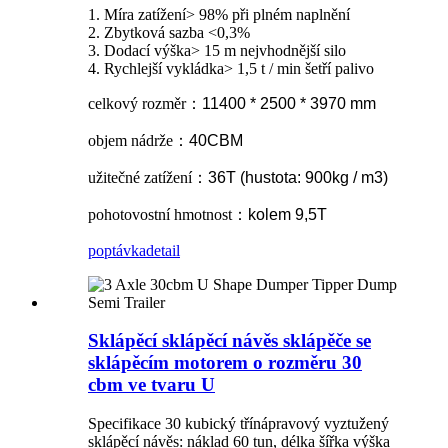
1. Míra zatížení> 98% při plném naplnění
2. Zbytková sazba <0,3%
3. Dodací výška> 15 m nejvhodnější silo
4. Rychlejší vykládka> 1,5 t / min šetří palivo
celkový rozměr
：
11400 * 2500 * 3970 mm
objem nádrže
：
40CBM
užitečné zatížení
：
36T (hustota: 900kg / m3)
pohotovostní hmotnost
：
kolem 9,5T
poptávka
detail
Sklápěcí sklápěcí návěs sklápěče se
sklápěcím motorem o rozměru 30
cbm ve tvaru U
Specifikace 30 kubický třínápravový vyztužený
sklápěcí návěs: náklad 60 tun, délka šířka výška