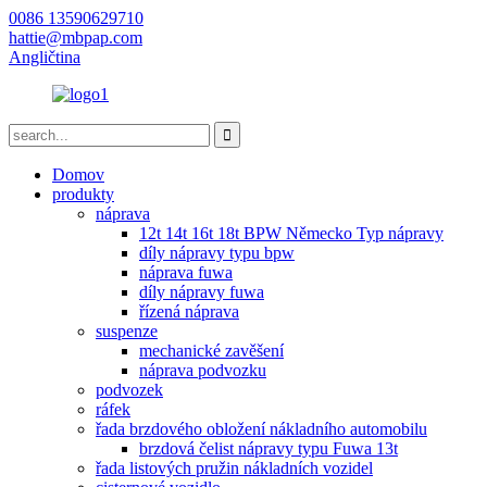
0086 13590629710
hattie@mbpap.com
Angličtina
Domov
produkty
náprava
12t 14t 16t 18t BPW Německo Typ nápravy
díly nápravy typu bpw
náprava fuwa
díly nápravy fuwa
řízená náprava
suspenze
mechanické zavěšení
náprava podvozku
podvozek
ráfek
řada brzdového obložení nákladního automobilu
brzdová čelist nápravy typu Fuwa 13t
řada listových pružin nákladních vozidel