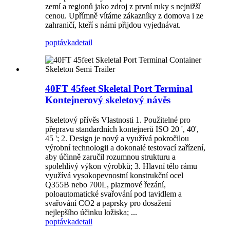
zemí a regionů jako zdroj z první ruky s nejnižší
cenou. Upřímně vítáme zákazníky z domova i ze
zahraničí, kteří s námi přijdou vyjednávat.
poptávka
detail
40FT 45feet Skeletal Port Terminal
Kontejnerový skeletový návěs
Skeletový přívěs Vlastnosti 1. Použitelné pro
přepravu standardních kontejnerů ISO 20 ', 40',
45 '; 2. Design je nový a využívá pokročilou
výrobní technologii a dokonalé testovací zařízení,
aby účinně zaručil rozumnou strukturu a
spolehlivý výkon výrobků; 3. Hlavní tělo rámu
využívá vysokopevnostní konstrukční ocel
Q355B nebo 700L, plazmové řezání,
poloautomatické svařování pod tavidlem a
svařování CO2 a paprsky pro dosažení
nejlepšího účinku ložiska; ...
poptávka
detail