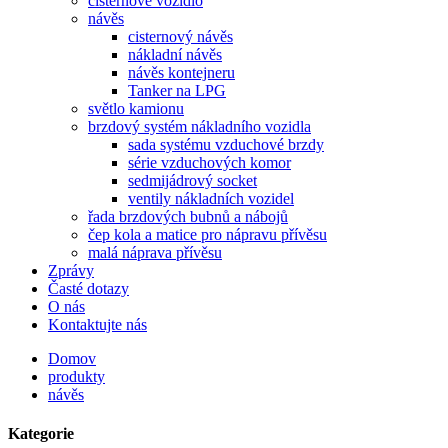
cisternové vozidlo
návěs
cisternový návěs
nákladní návěs
návěs kontejneru
Tanker na LPG
světlo kamionu
brzdový systém nákladního vozidla
sada systému vzduchové brzdy
série vzduchových komor
sedmijádrový socket
ventily nákladních vozidel
řada brzdových bubnů a nábojů
čep kola a matice pro nápravu přívěsu
malá náprava přívěsu
Zprávy
Časté dotazy
O nás
Kontaktujte nás
Domov
produkty
návěs
Kategorie