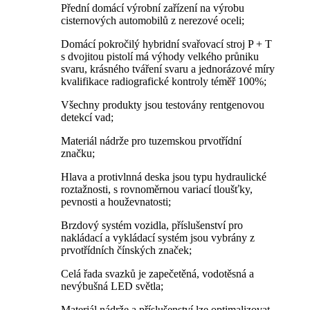
Přední domácí výrobní zařízení na výrobu
cisternových automobilů z nerezové oceli;
Domácí pokročilý hybridní svařovací stroj P + T
s dvojitou pistolí má výhody velkého průniku
svaru, krásného tváření svaru a jednorázové míry
kvalifikace radiografické kontroly téměř 100%;
Všechny produkty jsou testovány rentgenovou
detekcí vad;
Materiál nádrže pro tuzemskou prvotřídní
značku;
Hlava a protivlnná deska jsou typu hydraulické
roztažnosti, s rovnoměrnou variací tloušťky,
pevnosti a houževnatosti;
Brzdový systém vozidla, příslušenství pro
nakládací a vykládací systém jsou vybrány z
prvotřídních čínských značek;
Celá řada svazků je zapečetěná, vodotěsná a
nevýbušná LED světla;
Materiál nádrže a příslušenství lze optimalizovat