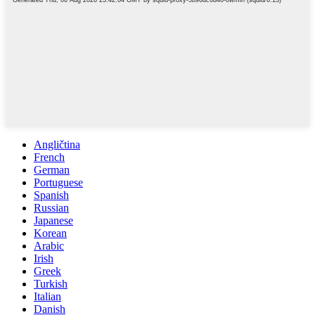
Angličtina
French
German
Portuguese
Spanish
Russian
Japanese
Korean
Arabic
Irish
Greek
Turkish
Italian
Danish