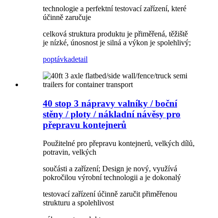
technologie a perfektní testovací zařízení, které
účinně zaručuje
celková struktura produktu je přiměřená, těžiště
je nízké, únosnost je silná a výkon je spolehlivý;
poptávka
detail
40 stop 3 nápravy valníky / boční
stěny / ploty / nákladní návěsy pro
přepravu kontejnerů
Použitelné pro přepravu kontejnerů, velkých dílů,
potravin, velkých
součásti a zařízení; Design je nový, využívá
pokročilou výrobní technologii a je dokonalý
testovací zařízení účinně zaručit přiměřenou
strukturu a spolehlivost