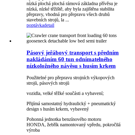
nízká plochá plochá rámová základna přívěsu je
nízká, nízké těžiště, aby byla zajištěna stabilita
přepravy, vhodná pro přepravu všech druhů
stavebních strojů, la ...
poptávka
detail
Pásový jeřábový transport s předním
nakládáním 60 tun odnímatelného
nízkoložného návěsu s husím krkem
Použitelné pro přepravu strojních výkopových
strojů, pásových strojů
vozidla, velké těžké součásti a vybavení;
Přijímá samostatný hydraulický + pneumatický
design s husím krkem, vybavený
Pohonná jednotka benzínového motoru
HONDA, žebřík namontovaný vpředu, pokročilá
výroba