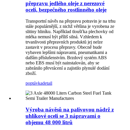
přepravu jedlého oleje z nerezové
oceli, bezpečného rostlinného oleje
Transportní návěs na přepravu potravin je na trhu
stále populárnější, z nichž většina je vyrobena ze
slitiny hliníku. Například tloušťka plechovky od
mléka nemusí být příliš silná. Vzhledem k
trvanlivosti přepravních produktů jej nelze
zastavit v procesu přepravy. Obecně bude
vybaven lepšími nápravami, pneumatikami a
dalším příslušenstvím. Brzdový systém ABS
nebo EBS musí být nainstalován, aby se
zabránilo převrácení a zajistilo plynulé dodání
zboží.
poptávka
detail
Výroba návěsů na palivovou nádrž z
uhlíkové oceli se 3 nápravami o
objemu 48 000 litrů