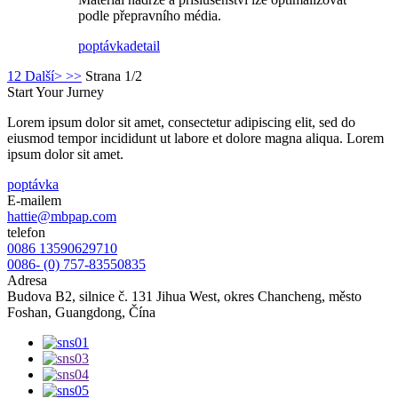
podle přepravního média.
poptávka
detail
1
2
Další>
>>
Strana 1/2
Start Your Jurney
Lorem ipsum dolor sit amet, consectetur adipiscing elit, sed do
eiusmod tempor incididunt ut labore et dolore magna aliqua. Lorem
ipsum dolor sit amet.
poptávka
E-mailem
hattie@mbpap.com
telefon
0086 13590629710
0086- (0) 757-83550835
Adresa
Budova B2, silnice č. 131 Jihua West, okres Chancheng, město
Foshan, Guangdong, Čína