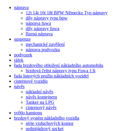
náprava
12t 14t 16t 18t BPW Německo Typ nápravy
díly nápravy typu bpw
náprava fuwa
díly nápravy fuwa
řízená náprava
suspenze
mechanické zavěšení
náprava podvozku
podvozek
ráfek
řada brzdového obložení nákladního automobilu
brzdová čelist nápravy typu Fuwa 13t
řada listových pružin nákladních vozidel
cisternové vozidlo
návěs
nákladní návěs
návěs kontejneru
Tanker na LPG
cisternový návěs
světlo kamionu
brzdový systém nákladního vozidla
série vzduchových komor
sedmijádrový socket