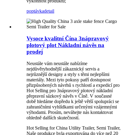
výkonnost produktu;
poptávka
detail
Vysoce kvalitní Čína 3nápravový
plotový plot Nákladní návěs na
prodej
Neustále vám neustále nabízíme
nejdůvěryhodnější zákaznický servis a
nejrůznější designy a styly s těmi nejlepšími
materiály. Mezi tyto pokusy patří dostupnost
přizpůsobených návrhů s rychlostí a expedicí pro
Hot Selling pro 3nápravový plotový nákladní
přepravní sázkový návěs v Číně. V současné
době hledáme dopředu k ještě větší spolupráci se
zahraničními vyhlídkami určenými vzájemnými
výhodami. Prosím, neváhejte nás kontaktovat
ohledně dalších skutečností.
Hot Selling for China Utility Trailer, Semi Trailer,
Naše produkce byla exportována do více než 20