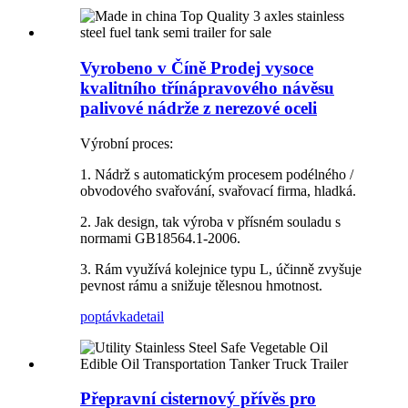
Vyrobeno v Číně Prodej vysoce
kvalitního třínápravového návěsu
palivové nádrže z nerezové oceli
Výrobní proces:
1. Nádrž s automatickým procesem podélného /
obvodového svařování, svařovací firma, hladká.
2. Jak design, tak výroba v přísném souladu s
normami GB18564.1-2006.
3. Rám využívá kolejnice typu L, účinně zvyšuje
pevnost rámu a snižuje tělesnou hmotnost.
poptávka
detail
Přepravní cisternový přívěs pro