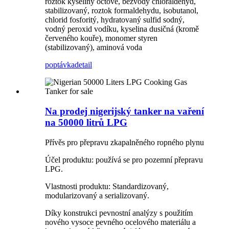
roztok kyseliny octové, bezvodý chloraldehyd,
stabilizovaný, roztok formaldehydu, isobutanol,
chlorid fosforitý, hydratovaný sulfid sodný,
vodný peroxid vodíku, kyselina dusičná (kromě
červeného kouře), monomer styren
(stabilizovaný), aminová voda
poptávka
detail
Na prodej nigerijský tanker na vaření
na 50000 litrů LPG
Přívěs pro přepravu zkapalněného ropného plynu
Účel produktu: používá se pro pozemní přepravu
LPG.
Vlastnosti produktu: Standardizovaný,
modularizovaný a serializovaný.
Díky konstrukci pevnostní analýzy s použitím
nového vysoce pevného ocelového materiálu a