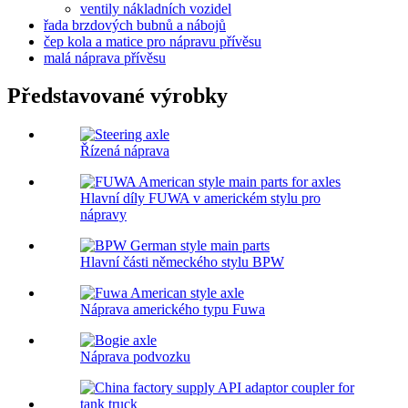
ventily nákladních vozidel
řada brzdových bubnů a nábojů
čep kola a matice pro nápravu přívěsu
malá náprava přívěsu
Představované výrobky
Řízená náprava
Hlavní díly FUWA v americkém stylu pro
nápravy
Hlavní části německého stylu BPW
Náprava amerického typu Fuwa
Náprava podvozku