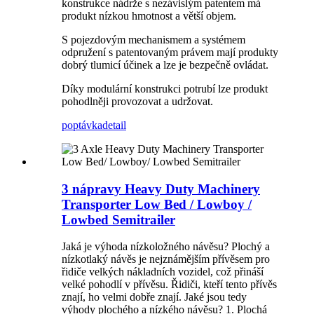
konstrukce nádrže s nezávislým patentem má
produkt nízkou hmotnost a větší objem.
S pojezdovým mechanismem a systémem
odpružení s patentovaným právem mají produkty
dobrý tlumicí účinek a lze je bezpečně ovládat.
Díky modulární konstrukci potrubí lze produkt
pohodlněji provozovat a udržovat.
poptávka
detail
3 nápravy Heavy Duty Machinery
Transporter Low Bed / Lowboy /
Lowbed Semitrailer
Jaká je výhoda nízkoložného návěsu? Plochý a
nízkotlaký návěs je nejznámějším přívěsem pro
řidiče velkých nákladních vozidel, což přináší
velké pohodlí v přívěsu. Řidiči, kteří tento přívěs
znají, ho velmi dobře znají. Jaké jsou tedy
výhody plochého a nízkého návěsu? 1. Plochá