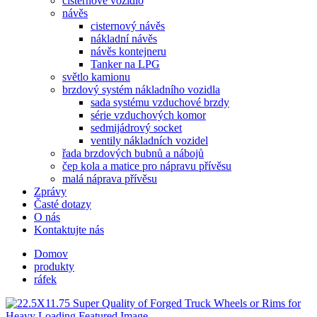
cisternové vozidlo
návěs
cisternový návěs
nákladní návěs
návěs kontejneru
Tanker na LPG
světlo kamionu
brzdový systém nákladního vozidla
sada systému vzduchové brzdy
série vzduchových komor
sedmijádrový socket
ventily nákladních vozidel
řada brzdových bubnů a nábojů
čep kola a matice pro nápravu přívěsu
malá náprava přívěsu
Zprávy
Časté dotazy
O nás
Kontaktujte nás
Domov
produkty
ráfek