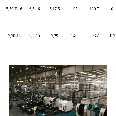
5,50 F-16
6,5-16
5,17.5
107
139,7
0
5,50-15
6,5-15
5,29
146
203.2
115