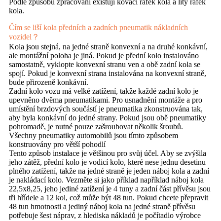
Podle způsobu zpracování existují kovací ráfek kola a litý ráfek
kola.
Čím se liší kola předních a zadních pneumatik nákladních
vozidel？
Kola jsou stejná, na jedné straně konvexní a na druhé konkávní,
ale montážní poloha je jiná. Pokud je přední kolo instalováno
samostatně, vyklopte konvexní stranu ven a obě zadní kola se
spojí. Pokud je konvexní strana instalována na konvexní straně,
bude přirozeně konkávní.
Zadní kolo vozu má velké zatížení, takže každé zadní kolo je
upevněno dvěma pneumatikami. Pro usnadnění montáže a pro
umístění brzdových součástí je pneumatika zkonstruována tak,
aby byla konkávní do jedné strany. Pokud jsou obě pneumatiky
pohromadě, je nutné pouze zašroubovat několik šroubů.
Všechny pneumatiky automobilů jsou tímto způsobem
konstruovány pro větší pohodlí
Tento způsob instalace je většinou pro svůj účel. Aby se zvýšila
jeho zátěž, přední kolo je vodicí kolo, které nese jednu desetinu
plného zatížení, takže na jedné straně je jeden náboj kola a zadní
je nakládací kolo. Vezměte si jako příklad například náboj kola
22,5x8,25, jeho jediné zatížení je 4 tuny a zadní část přívěsu jsou
tři hřídele a 12 kol, což může být 48 tun. Pokud chcete přepravit
48 tun hmotnosti a jediný náboj kola na jedné straně přívěsu
potřebuje šest náprav, z hlediska nákladů je počítadlo výrobce