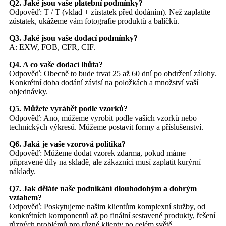
Q2. Jaké jsou vaše platební podmínky?
Odpověď: T / T (vklad + zůstatek před dodáním). Než zaplatíte
zůstatek, ukážeme vám fotografie produktů a balíčků.
Q3. Jaké jsou vaše dodací podmínky?
A: EXW, FOB, CFR, CIF.
Q4. A co vaše dodací lhůta?
Odpověď: Obecně to bude trvat 25 až 60 dní po obdržení zálohy.
Konkrétní doba dodání závisí na položkách a množství vaší
objednávky.
Q5. Můžete vyrábět podle vzorků?
Odpověď: Ano, můžeme vyrobit podle vašich vzorků nebo
technických výkresů. Můžeme postavit formy a příslušenství.
Q6. Jaká je vaše vzorová politika?
Odpověď: Můžeme dodat vzorek zdarma, pokud máme
připravené díly na skladě, ale zákazníci musí zaplatit kurýrní
náklady.
Q7. Jak děláte naše podnikání dlouhodobým a dobrým
vztahem?
Odpověď: Poskytujeme našim klientům komplexní služby, od
konkrétních komponentů až po finální sestavené produkty, řešení
různých problémů pro různé klienty po celém světě.