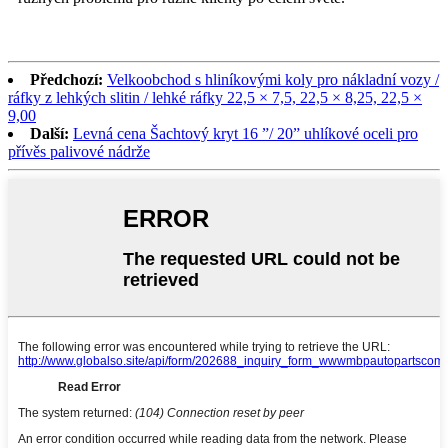
Předchozí:
Velkoobchod s hliníkovými koly pro nákladní vozy /
ráfky z lehkých slitin / lehké ráfky 22,5 × 7,5, 22,5 × 8,25, 22,5 ×
9,00
Další:
Levná cena Šachtový kryt 16 ”/ 20” uhlíkové oceli pro
přívěs palivové nádrže