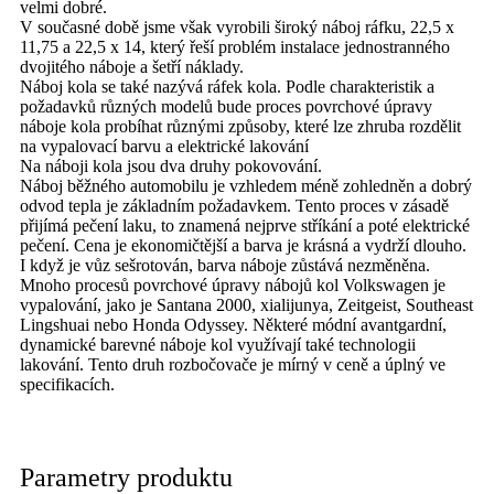
velmi dobré.
V současné době jsme však vyrobili široký náboj ráfku, 22,5 x
11,75 a 22,5 x 14, který řeší problém instalace jednostranného
dvojitého náboje a šetří náklady.
Náboj kola se také nazývá ráfek kola. Podle charakteristik a
požadavků různých modelů bude proces povrchové úpravy
náboje kola probíhat různými způsoby, které lze zhruba rozdělit
na vypalovací barvu a elektrické lakování
Na náboji kola jsou dva druhy pokovování.
Náboj běžného automobilu je vzhledem méně zohledněn a dobrý
odvod tepla je základním požadavkem. Tento proces v zásadě
přijímá pečení laku, to znamená nejprve stříkání a poté elektrické
pečení. Cena je ekonomičtější a barva je krásná a vydrží dlouho.
I když je vůz sešrotován, barva náboje zůstává nezměněna.
Mnoho procesů povrchové úpravy nábojů kol Volkswagen je
vypalování, jako je Santana 2000, xialijunya, Zeitgeist, Southeast
Lingshuai nebo Honda Odyssey. Některé módní avantgardní,
dynamické barevné náboje kol využívají také technologii
lakování. Tento druh rozbočovače je mírný v ceně a úplný ve
specifikacích.
Parametry produktu