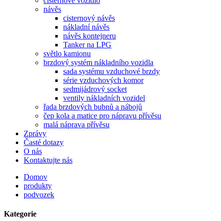
cisternové vozidlo
návěs
cisternový návěs
nákladní návěs
návěs kontejneru
Tanker na LPG
světlo kamionu
brzdový systém nákladního vozidla
sada systému vzduchové brzdy
série vzduchových komor
sedmijádrový socket
ventily nákladních vozidel
řada brzdových bubnů a nábojů
čep kola a matice pro nápravu přívěsu
malá náprava přívěsu
Zprávy
Časté dotazy
O nás
Kontaktujte nás
Domov
produkty
podvozek
Kategorie