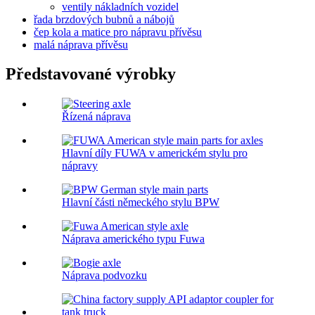
ventily nákladních vozidel
řada brzdových bubnů a nábojů
čep kola a matice pro nápravu přívěsu
malá náprava přívěsu
Představované výrobky
Řízená náprava
Hlavní díly FUWA v americkém stylu pro
nápravy
Hlavní části německého stylu BPW
Náprava amerického typu Fuwa
Náprava podvozku