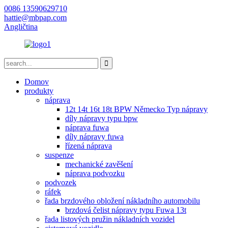
0086 13590629710
hattie@mbpap.com
Angličtina
Domov
produkty
náprava
12t 14t 16t 18t BPW Německo Typ nápravy
díly nápravy typu bpw
náprava fuwa
díly nápravy fuwa
řízená náprava
suspenze
mechanické zavěšení
náprava podvozku
podvozek
ráfek
řada brzdového obložení nákladního automobilu
brzdová čelist nápravy typu Fuwa 13t
řada listových pružin nákladních vozidel