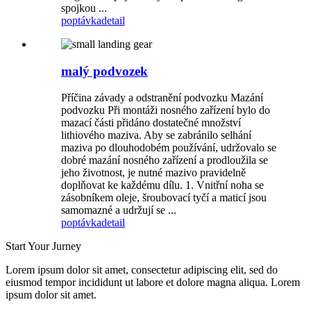
spojkou ...
poptávka
detail
malý podvozek
Příčina závady a odstranění podvozku Mazání
podvozku Při montáži nosného zařízení bylo do
mazací části přidáno dostatečné množství
lithiového maziva. Aby se zabránilo selhání
maziva po dlouhodobém používání, udržovalo se
dobré mazání nosného zařízení a prodloužila se
jeho životnost, je nutné mazivo pravidelně
doplňovat ke každému dílu. 1. Vnitřní noha se
zásobníkem oleje, šroubovací tyčí a maticí jsou
samomazné a udržují se ...
poptávka
detail
Start Your Jurney
Lorem ipsum dolor sit amet, consectetur adipiscing elit, sed do
eiusmod tempor incididunt ut labore et dolore magna aliqua. Lorem
ipsum dolor sit amet.