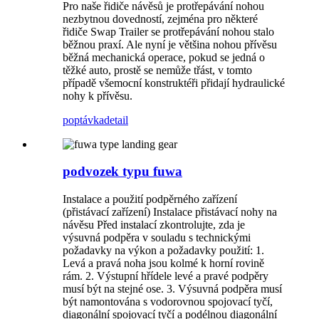
Pro naše řidiče návěsů je protřepávání nohou
nezbytnou dovedností, zejména pro některé
řidiče Swap Trailer se protřepávání nohou stalo
běžnou praxí. Ale nyní je většina nohou přívěsu
běžná mechanická operace, pokud se jedná o
těžké auto, prostě se nemůže třást, v tomto
případě všemocní konstruktéři přidají hydraulické
nohy k přívěsu.
poptávka
detail
podvozek typu fuwa
Instalace a použití podpěrného zařízení
(přistávací zařízení) Instalace přistávací nohy na
návěsu Před instalací zkontrolujte, zda je
výsuvná podpěra v souladu s technickými
požadavky na výkon a požadavky použití: 1.
Levá a pravá noha jsou kolmé k horní rovině
rám. 2. Výstupní hřídele levé a pravé podpěry
musí být na stejné ose. 3. Výsuvná podpěra musí
být namontována s vodorovnou spojovací tyčí,
diagonální spojovací tyčí a podélnou diagonální