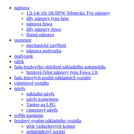
náprava
12t 14t 16t 18t BPW Německo Typ nápravy
díly nápravy typu bpw
náprava fuwa
díly nápravy fuwa
řízená náprava
suspenze
mechanické zavěšení
náprava podvozku
podvozek
ráfek
řada brzdového obložení nákladního automobilu
brzdová čelist nápravy typu Fuwa 13t
řada listových pružin nákladních vozidel
cisternové vozidlo
návěs
nákladní návěs
návěs kontejneru
Tanker na LPG
cisternový návěs
světlo kamionu
brzdový systém nákladního vozidla
série vzduchových komor
sedmijádrový socket