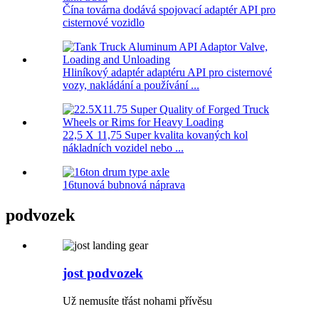
Čína továrna dodává spojovací adaptér API pro
cisternové vozidlo
Hliníkový adaptér adaptéru API pro cisternové
vozy, nakládání a používání ...
22,5 X 11,75 Super kvalita kovaných kol
nákladních vozidel nebo ...
16tunová bubnová náprava
podvozek
jost podvozek
Už nemusíte třást nohami přívěsu