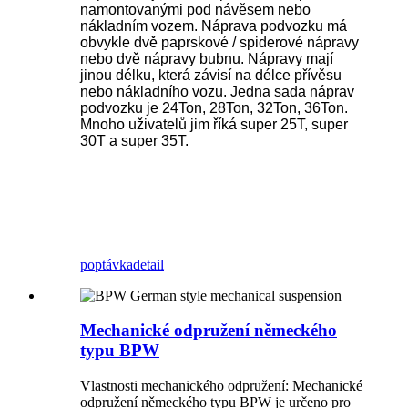
namontovanými pod návěsem nebo
nákladním vozem. Náprava podvozku má
obvykle dvě paprskové / spiderové nápravy
nebo dvě nápravy bubnu. Nápravy mají
jinou délku, která závisí na délce přívěsu
nebo nákladního vozu. Jedna sada náprav
podvozku je 24Ton, 28Ton, 32Ton, 36Ton.
Mnoho uživatelů jim říká super 25T, super
30T a super 35T.
poptávka
detail
Mechanické odpružení německého
typu BPW
Vlastnosti mechanického odpružení: Mechanické
odpružení německého typu BPW je určeno pro