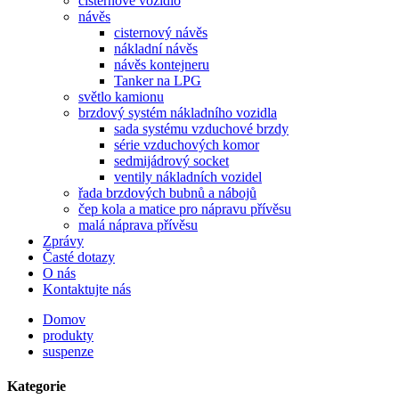
cisternové vozidlo
návěs
cisternový návěs
nákladní návěs
návěs kontejneru
Tanker na LPG
světlo kamionu
brzdový systém nákladního vozidla
sada systému vzduchové brzdy
série vzduchových komor
sedmijádrový socket
ventily nákladních vozidel
řada brzdových bubnů a nábojů
čep kola a matice pro nápravu přívěsu
malá náprava přívěsu
Zprávy
Časté dotazy
O nás
Kontaktujte nás
Domov
produkty
suspenze
Kategorie