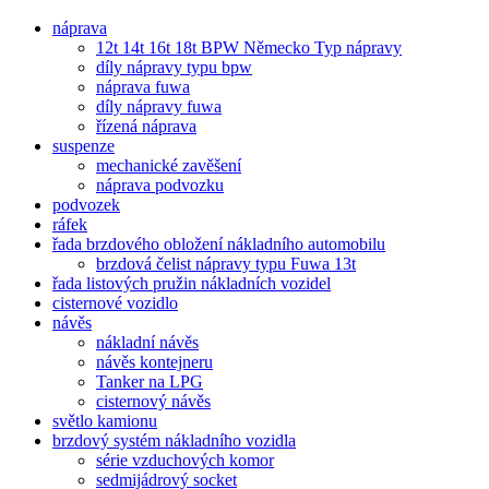
náprava
12t 14t 16t 18t BPW Německo Typ nápravy
díly nápravy typu bpw
náprava fuwa
díly nápravy fuwa
řízená náprava
suspenze
mechanické zavěšení
náprava podvozku
podvozek
ráfek
řada brzdového obložení nákladního automobilu
brzdová čelist nápravy typu Fuwa 13t
řada listových pružin nákladních vozidel
cisternové vozidlo
návěs
nákladní návěs
návěs kontejneru
Tanker na LPG
cisternový návěs
světlo kamionu
brzdový systém nákladního vozidla
série vzduchových komor
sedmijádrový socket