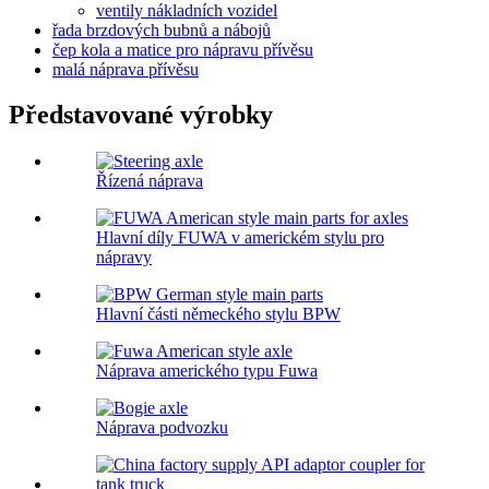
ventily nákladních vozidel
řada brzdových bubnů a nábojů
čep kola a matice pro nápravu přívěsu
malá náprava přívěsu
Představované výrobky
Řízená náprava
Hlavní díly FUWA v americkém stylu pro
nápravy
Hlavní části německého stylu BPW
Náprava amerického typu Fuwa
Náprava podvozku