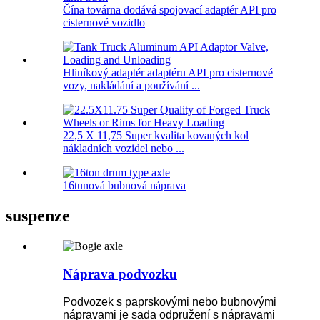
Čína továrna dodává spojovací adaptér API pro
cisternové vozidlo
Hliníkový adaptér adaptéru API pro cisternové
vozy, nakládání a používání ...
22,5 X 11,75 Super kvalita kovaných kol
nákladních vozidel nebo ...
16tunová bubnová náprava
suspenze
Náprava podvozku
Podvozek s paprskovými nebo bubnovými
nápravami je sada odpružení s nápravami