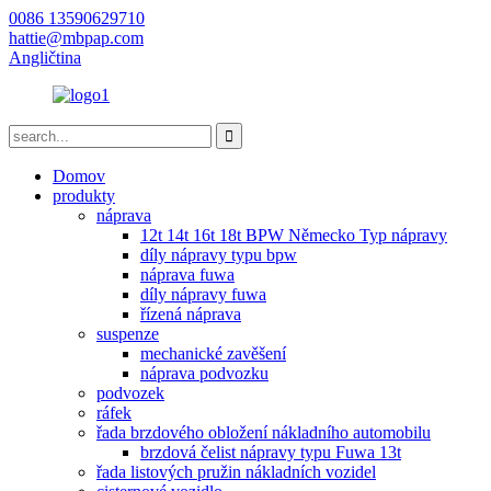
0086 13590629710
hattie@mbpap.com
Angličtina
Domov
produkty
náprava
12t 14t 16t 18t BPW Německo Typ nápravy
díly nápravy typu bpw
náprava fuwa
díly nápravy fuwa
řízená náprava
suspenze
mechanické zavěšení
náprava podvozku
podvozek
ráfek
řada brzdového obložení nákladního automobilu
brzdová čelist nápravy typu Fuwa 13t
řada listových pružin nákladních vozidel