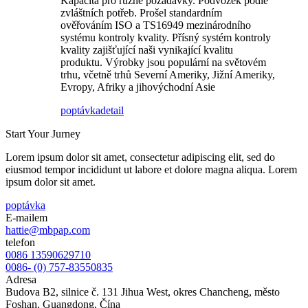
Kapacita pro různé požadavky. Podvozek podle
zvláštních potřeb. Prošel standardním
ověřováním ISO a TS16949 mezinárodního
systému kontroly kvality. Přísný systém kontroly
kvality zajišťující naši vynikající kvalitu
produktu. Výrobky jsou populární na světovém
trhu, včetně trhů Severní Ameriky, Jižní Ameriky,
Evropy, Afriky a jihovýchodní Asie
poptávka
detail
Start Your Jurney
Lorem ipsum dolor sit amet, consectetur adipiscing elit, sed do
eiusmod tempor incididunt ut labore et dolore magna aliqua. Lorem
ipsum dolor sit amet.
poptávka
E-mailem
hattie@mbpap.com
telefon
0086 13590629710
0086- (0) 757-83550835
Adresa
Budova B2, silnice č. 131 Jihua West, okres Chancheng, město
Foshan, Guangdong, Čína