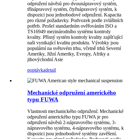
odpružení návěsů pro dvounápravový systém,
třínápravový systém, čtyřnápravový systém, k
dispozici jsou jednobodové odpružení. Kapacita
pro různé požadavky. Podvozek podle zvláštních
potřeb. Prošel standardním ověřováním ISO a
TS16949 mezinárodního systému kontroly
kvality. Přísný systém kontroly kvality zajišťující
naši vynikající kvalitu produktu. Výrobky jsou
populární na světovém trhu, včetně trhů Severní
Ameriky, Jižní Ameriky, Evropy, Afriky a
jihovýchodní Asie
poptávka
detail
Mechanické odpružení amerického
typu FUWA
Vlastnosti mechanického odpružení: Mechanické
odpružení amerického typu FUWA je pro
odpružení návěsů 2-nápravového systému, 3-
nápravového systému, 4-nápravového systému, k
dispozici jsou jednobodové systémy zavěšení.