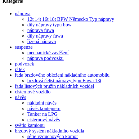
Kategorie
náprava
12t 14t 16t 18t BPW Německo Typ nápravy
díly nápravy typu bpw
náprava fuwa
díly nápravy fuwa
řízená náprava
suspenze
mechanické zavěšení
náprava podvozku
podvozek
ráfek
řada brzdového obložení nákladního automobilu
brzdová čelist nápravy typu Fuwa 13t
řada listových pružin nákladních vozidel
cisternové vozidlo
návěs
nákladní návěs
návěs kontejneru
Tanker na LPG
cisternový návěs
světlo kamionu
brzdový systém nákladního vozidla
série vzduchových komor