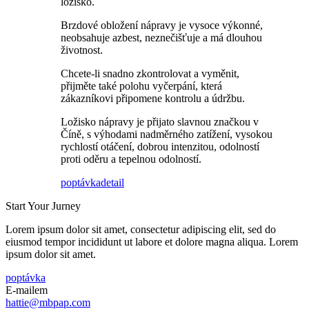
ložisko.
Brzdové obložení nápravy je vysoce výkonné,
neobsahuje azbest, neznečišťuje a má dlouhou
životnost.
Chcete-li snadno zkontrolovat a vyměnit,
přijměte také polohu vyčerpání, která
zákazníkovi připomene kontrolu a údržbu.
Ložisko nápravy je přijato slavnou značkou v
Číně, s výhodami nadměrného zatížení, vysokou
rychlostí otáčení, dobrou intenzitou, odolností
proti oděru a tepelnou odolností.
poptávka
detail
Start Your Jurney
Lorem ipsum dolor sit amet, consectetur adipiscing elit, sed do
eiusmod tempor incididunt ut labore et dolore magna aliqua. Lorem
ipsum dolor sit amet.
poptávka
E-mailem
hattie@mbpap.com