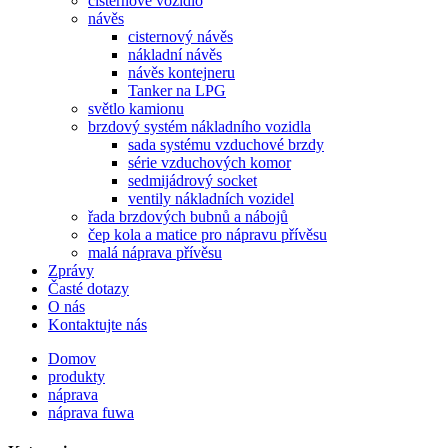
cisternové vozidlo
návěs
cisternový návěs
nákladní návěs
návěs kontejneru
Tanker na LPG
světlo kamionu
brzdový systém nákladního vozidla
sada systému vzduchové brzdy
série vzduchových komor
sedmijádrový socket
ventily nákladních vozidel
řada brzdových bubnů a nábojů
čep kola a matice pro nápravu přívěsu
malá náprava přívěsu
Zprávy
Časté dotazy
O nás
Kontaktujte nás
Domov
produkty
náprava
náprava fuwa