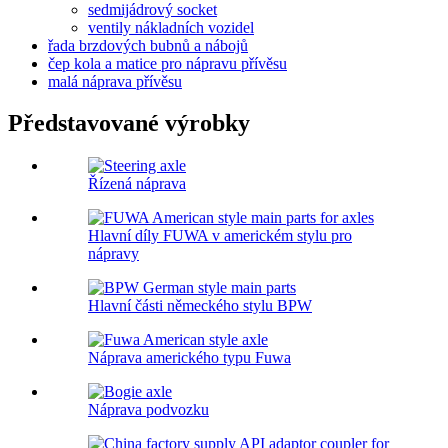
sedmijádrový socket
ventily nákladních vozidel
řada brzdových bubnů a nábojů
čep kola a matice pro nápravu přívěsu
malá náprava přívěsu
Představované výrobky
Řízená náprava
Hlavní díly FUWA v americkém stylu pro
nápravy
Hlavní části německého stylu BPW
Náprava amerického typu Fuwa
Náprava podvozku