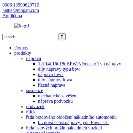
0086 13590629710
hattie@mbpap.com
Angličtina
Domov
produkty
náprava
12t 14t 16t 18t BPW Německo Typ nápravy
díly nápravy typu bpw
náprava fuwa
díly nápravy fuwa
řízená náprava
suspenze
mechanické zavěšení
náprava podvozku
podvozek
ráfek
řada brzdového obložení nákladního automobilu
brzdová čelist nápravy typu Fuwa 13t
řada listových pružin nákladních vozidel