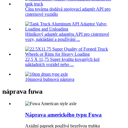
Čína továrna dodává spojovací adaptér API pro
cisternové vozidlo
Hliníkový adaptér adaptéru API pro cisternové
vozy, nakládání a používání ...
22,5 X 11,75 Super kvalita kovaných kol
nákladních vozidel nebo ...
16tunová bubnová náprava
náprava fuwa
Náprava amerického typu Fuwa
Axiální paprsek používá bezešvou trubku