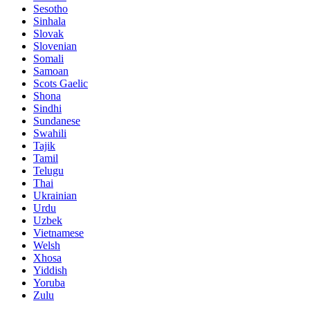
Sesotho
Sinhala
Slovak
Slovenian
Somali
Samoan
Scots Gaelic
Shona
Sindhi
Sundanese
Swahili
Tajik
Tamil
Telugu
Thai
Ukrainian
Urdu
Uzbek
Vietnamese
Welsh
Xhosa
Yiddish
Yoruba
Zulu