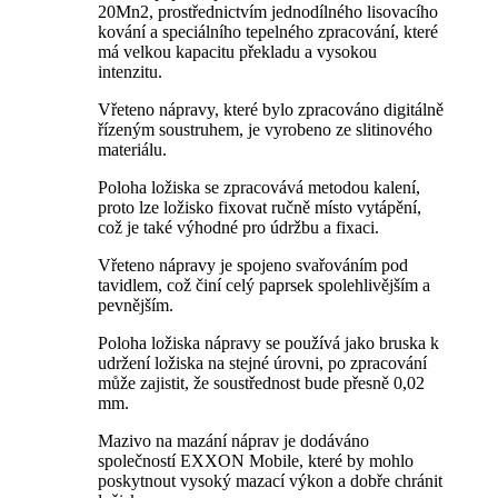
20Mn2, prostřednictvím jednodílného lisovacího
kování a speciálního tepelného zpracování, které
má velkou kapacitu překladu a vysokou
intenzitu.
Vřeteno nápravy, které bylo zpracováno digitálně
řízeným soustruhem, je vyrobeno ze slitinového
materiálu.
Poloha ložiska se zpracovává metodou kalení,
proto lze ložisko fixovat ručně místo vytápění,
což je také výhodné pro údržbu a fixaci.
Vřeteno nápravy je spojeno svařováním pod
tavidlem, což činí celý paprsek spolehlivějším a
pevnějším.
Poloha ložiska nápravy se používá jako bruska k
udržení ložiska na stejné úrovni, po zpracování
může zajistit, že soustřednost bude přesně 0,02
mm.
Mazivo na mazání náprav je dodáváno
společností EXXON Mobile, které by mohlo
poskytnout vysoký mazací výkon a dobře chránit