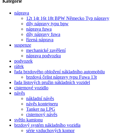
Kategorie
náprava
12t 14t 16t 18t BPW Německo Typ nápravy
díly nápravy typu bpw
náprava fuwa
díly nápravy fuwa
řízená náprava
suspenze
mechanické zavěšení
náprava podvozku
podvozek
ráfek
řada brzdového obložení nákladního automobilu
brzdová čelist nápravy typu Fuwa 13t
řada listových pružin nákladních vozidel
cisternové vozidlo
návěs
nákladní návěs
návěs kontejneru
Tanker na LPG
cisternový návěs
světlo kamionu
brzdový systém nákladního vozidla
série vzduchových komor