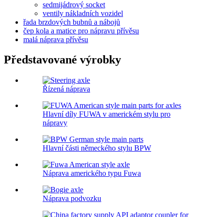
sedmijádrový socket
ventily nákladních vozidel
řada brzdových bubnů a nábojů
čep kola a matice pro nápravu přívěsu
malá náprava přívěsu
Představované výrobky
Řízená náprava
Hlavní díly FUWA v americkém stylu pro
nápravy
Hlavní části německého stylu BPW
Náprava amerického typu Fuwa
Náprava podvozku