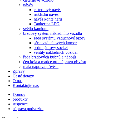
cisternové vozidlo
návěs
cisternový návěs
nákladní návěs
návěs kontejneru
Tanker na LPG
světlo kamionu
brzdový systém nákladního vozidla
sada systému vzduchové brzdy
série vzduchových komor
sedmijádrový socket
ventily nákladních vozidel
řada brzdových bubnů a nábojů
čep kola a matice pro nápravu přívěsu
malá náprava přívěsu
Zprávy
Časté dotazy
O nás
Kontaktujte nás
Domov
produkty
suspenze
náprava podvozku