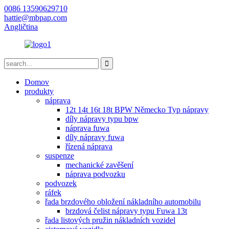
0086 13590629710
hattie@mbpap.com
Angličtina
Domov
produkty
náprava
12t 14t 16t 18t BPW Německo Typ nápravy
díly nápravy typu bpw
náprava fuwa
díly nápravy fuwa
řízená náprava
suspenze
mechanické zavěšení
náprava podvozku
podvozek
ráfek
řada brzdového obložení nákladního automobilu
brzdová čelist nápravy typu Fuwa 13t
řada listových pružin nákladních vozidel