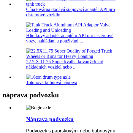
Čína továrna dodává spojovací adaptér API pro
cisternové vozidlo
Hliníkový adaptér adaptéru API pro cisternové
vozy, nakládání a používání ...
22,5 X 11,75 Super kvalita kovaných kol
nákladních vozidel nebo ...
16tunová bubnová náprava
náprava podvozku
Náprava podvozku
Podvozek s paprskovými nebo bubnovými