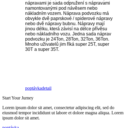
nápravami je sada odpružení s nápravami
namontovanými pod návěsem nebo
nákladním vozem. Náprava podvozku má
obvykle dvě paprskové / spiderové nápravy
nebo dvě nápravy bubnu. Nápravy mají
jinou délku, která závisí na délce přívěsu
nebo nákladního vozu. Jedna sada náprav
podvozku je 24Ton, 28Ton, 32Ton, 36Ton.
Mnoho uživatelů jim říká super 25T, super
30T a super 35T.
poptávka
detail
Start Your Jurney
Lorem ipsum dolor sit amet, consectetur adipiscing elit, sed do
eiusmod tempor incididunt ut labore et dolore magna aliqua. Lorem
ipsum dolor sit amet.
poptávka